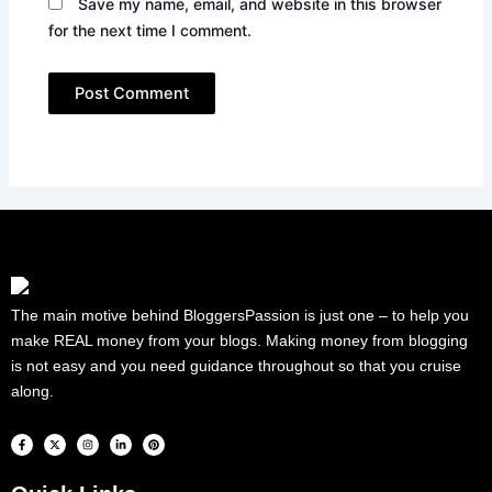
Save my name, email, and website in this browser
for the next time I comment.
The main motive behind BloggersPassion is just one – to help you
make REAL money from your blogs. Making money from blogging
is not easy and you need guidance throughout so that you cruise
along.
F
X
I
L
P
a
-
n
i
i
c
t
s
n
n
e
w
t
k
t
b
i
a
e
e
o
t
g
d
r