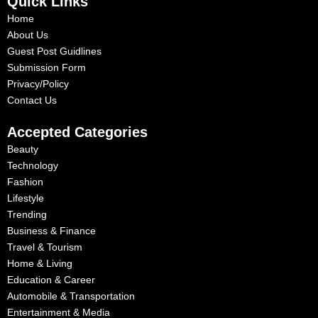
Quick Links
o
t
r
i
e
k
e
a
n
s
Home
-
r
m
-
t
f
i
About Us
n
Guest Post Guidlines
Submission Form
Privacy/Policy
Contact Us
Accepted Categories
Beauty
Technology
Fashion
Lifestyle
Trending
Business & Finance
Travel & Tourism
Home & Living
Education & Career
Automobile & Transportation
Entertainment & Media